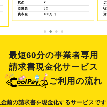
W
店名
店
従業員
10名
従
資本金
1000万円
資
最短60分の事業者専用
請求書現金化サービス
ご利用の流れ
入金前の請求書を現金化するサービスです