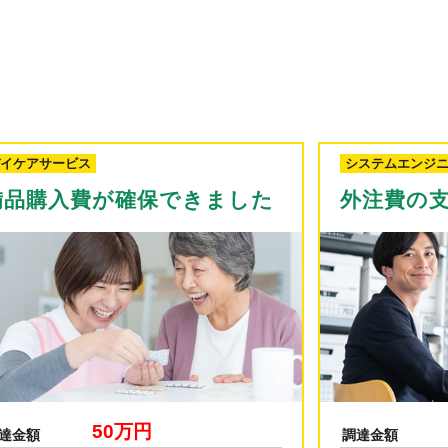
ステムエンジニア
ウェブデザイナ
外注費の支払いができました
新しいP
120万円
達金額
調達金額