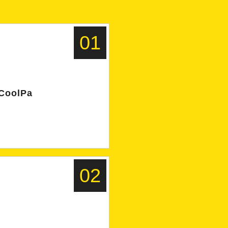
01
olPa
02