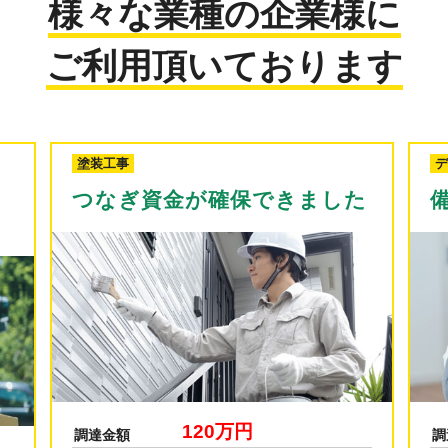
様々な業種の企業様に
ご利用頂いております
デイケアサービス
シ
た
備品購入費が確保できました
50万円
調達金額
調